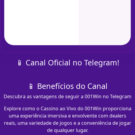
📱 Canal Oficial no Telegram!
📱 Benefícios do Canal
Descubra as vantagens de seguir a 001Win no Telegram
Explore como o Cassino ao Vivo do 001Win proporciona
uma experiência imersiva e envolvente com dealers
reais, uma variedade de jogos e a conveniência de jogar
de qualquer lugar.