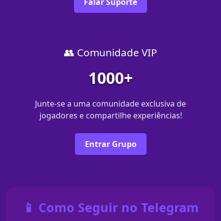
Falar Suporte
👥 Comunidade VIP
1000+
Junte-se a uma comunidade exclusiva de
jogadores e compartilhe experiências!
Entrar Grupo
📱 Como Seguir no Telegram