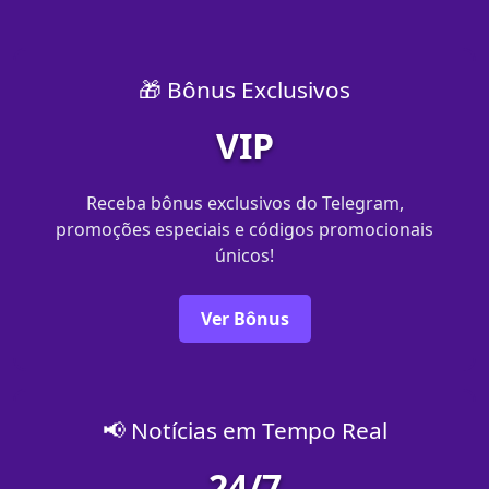
🎁 Bônus Exclusivos
VIP
Receba bônus exclusivos do Telegram,
promoções especiais e códigos promocionais
únicos!
Ver Bônus
📢 Notícias em Tempo Real
24/7