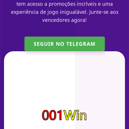
tem acesso a promoções incríveis e uma
experiência de jogo inigualável. Junte-se aos
vencedores agora!
SEGUIR NO TELEGRAM