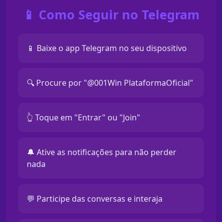
📱 Como Seguir no Telegram
📱 Baixe o app Telegram no seu dispositivo
🔍 Procure por "@001Win PlataformaOficial"
👆 Toque em "Entrar" ou "Join"
🔔 Ative as notificações para não perder
nada
💬 Participe das conversas e interaja