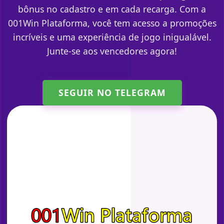
bônus no cadastro e em cada recarga. Com a
001Win Plataforma, você tem acesso a promoções
incríveis e uma experiência de jogo inigualável.
Junte-se aos vencedores agora!
SEGUIR NO TELEGRAM