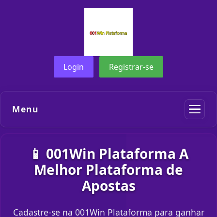
Login
Registrar-se
Menu
📱 001Win Plataforma A
Melhor Plataforma de
Apostas
Cadastre-se na 001Win Plataforma para ganhar