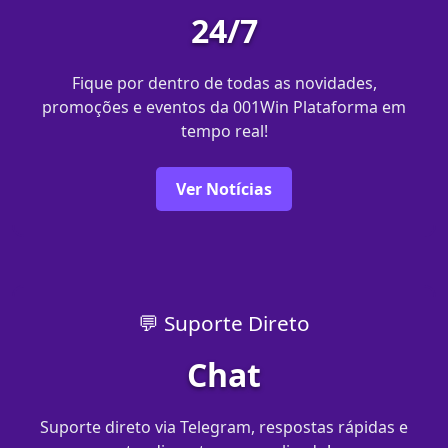
24/7
Fique por dentro de todas as novidades,
promoções e eventos da 001Win Plataforma em
tempo real!
Ver Notícias
💬 Suporte Direto
Chat
Suporte direto via Telegram, respostas rápidas e