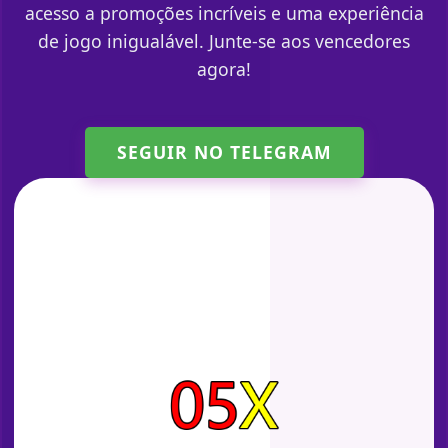
acesso a promoções incríveis e uma experiência
de jogo inigualável. Junte-se aos vencedores
agora!
SEGUIR NO TELEGRAM