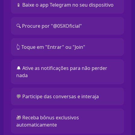
📱 Baixe o app Telegram no seu dispositivo
🔍 Procure por "@05XOficial"
👆 Toque em "Entrar" ou "Join"
🔔 Ative as notificações para não perder
nada
💬 Participe das conversas e interaja
🎁 Receba bônus exclusivos
automaticamente