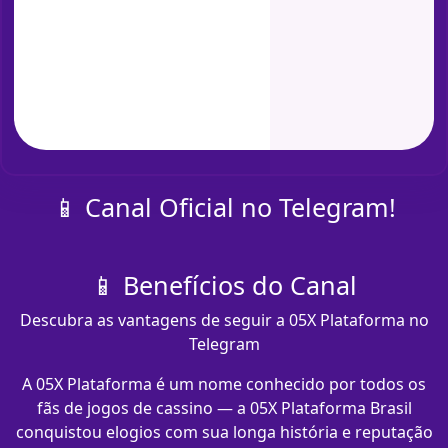
📱 Canal Oficial no Telegram!
📱 Benefícios do Canal
Descubra as vantagens de seguir a 05X Plataforma no
Telegram
A 05X Plataforma é um nome conhecido por todos os
fãs de jogos de cassino — a 05X Plataforma Brasil
conquistou elogios com sua longa história e reputação