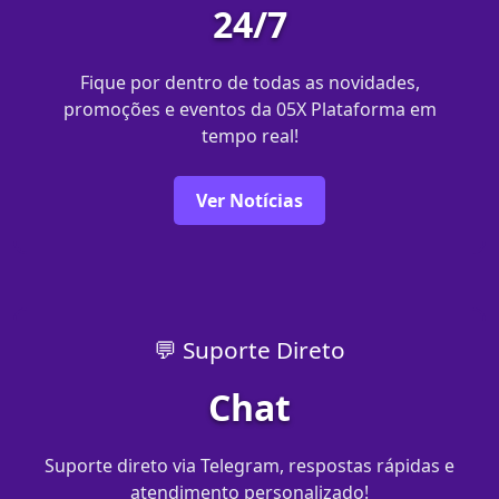
24/7
Fique por dentro de todas as novidades,
promoções e eventos da 05X Plataforma em
tempo real!
Ver Notícias
💬 Suporte Direto
Chat
Suporte direto via Telegram, respostas rápidas e
atendimento personalizado!