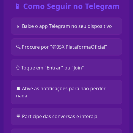
📱 Como Seguir no Telegram
📱 Baixe o app Telegram no seu dispositivo
🔍 Procure por "@05X PlataformaOficial"
👆 Toque em "Entrar" ou "Join"
🔔 Ative as notificações para não perder
nada
💬 Participe das conversas e interaja