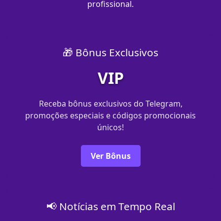
profissional.
🎁 Bônus Exclusivos
VIP
Receba bônus exclusivos do Telegram,
promoções especiais e códigos promocionais
únicos!
Ver Bônus
📢 Notícias em Tempo Real