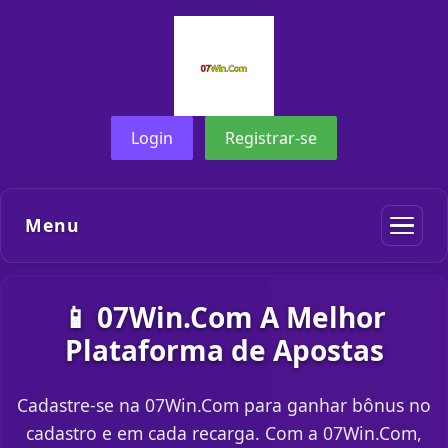
Login
Registrar-se
Menu
📱 07Win.Com A Melhor
Plataforma de Apostas
Cadastre-se na 07Win.Com para ganhar bônus no
cadastro e em cada recarga. Com a 07Win.Com,