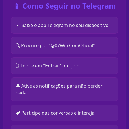
📱 Como Seguir no Telegram
📱 Baixe o app Telegram no seu dispositivo
🔍 Procure por "@07Win.ComOficial"
👆 Toque em "Entrar" ou "Join"
🔔 Ative as notificações para não perder
nada
💬 Participe das conversas e interaja