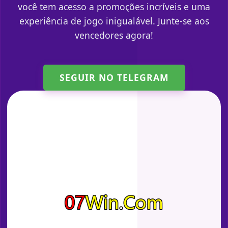
você tem acesso a promoções incríveis e uma
experiência de jogo inigualável. Junte-se aos
vencedores agora!
SEGUIR NO TELEGRAM