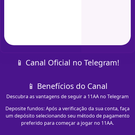
📱 Canal Oficial no Telegram!
📱 Benefícios do Canal
Descubra as vantagens de seguir a 11AA no Telegram
Deposite fundos: Após a verificação da sua conta, faça
um depósito selecionando seu método de pagamento
preferido para começar a jogar no 11AA.