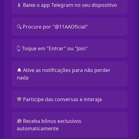
📱 Baixe o app Telegram no seu dispositivo
🔍 Procure por "@11AAOficial"
👆 Toque em "Entrar" ou "Join"
🔔 Ative as notificações para não perder
nada
💬 Participe das conversas e interaja
🎁 Receba bônus exclusivos
automaticamente