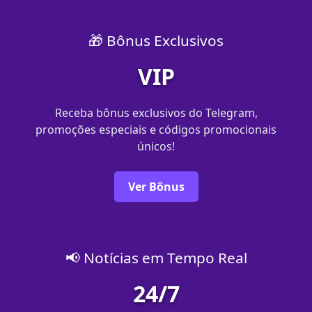
🎁 Bônus Exclusivos
VIP
Receba bônus exclusivos do Telegram,
promoções especiais e códigos promocionais
únicos!
Ver Bônus
📢 Notícias em Tempo Real
24/7