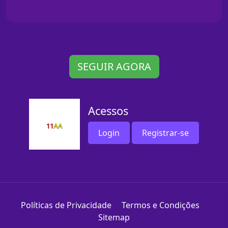
SEGUIR AGORA
Acessos
Login
Registrar-se
Políticas de Privacidade
Termos e Condições
Sitemap