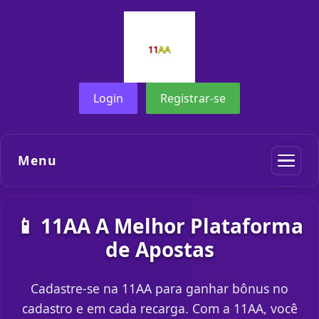
Login
Registrar-se
Menu
📱 11AA A Melhor Plataforma
de Apostas
Cadastre-se na 11AA para ganhar bônus no
cadastro e em cada recarga. Com a 11AA, você