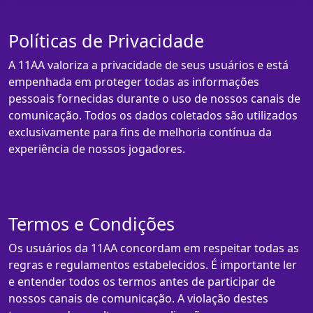
Políticas de Privacidade
A 11AA valoriza a privacidade de seus usuários e está
empenhada em proteger todas as informações
pessoais fornecidas durante o uso de nossos canais de
comunicação. Todos os dados coletados são utilizados
exclusivamente para fins de melhoria contínua da
experiência de nossos jogadores.
Termos e Condições
Os usuários da 11AA concordam em respeitar todas as
regras e regulamentos estabelecidos. É importante ler
e entender todos os termos antes de participar de
nossos canais de comunicação. A violação destes