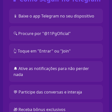
📱 Baixe o app Telegram no seu dispositivo
🔍 Procure por "@11PgOficial"
👆 Toque em "Entrar" ou "Join"
🔔 Ative as notificações para não perder
nada
💬 Participe das conversas e interaja
🎁 Receba bônus exclusivos