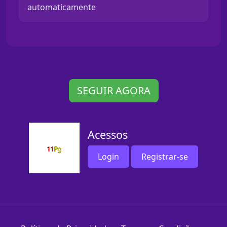
automaticamente
SEGUIR AGORA
Acessos
Login
Registrar-se