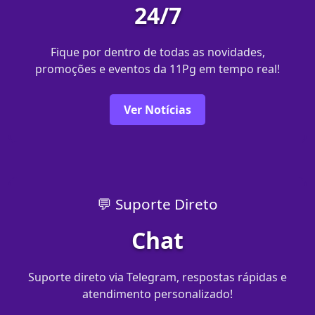
24/7
Fique por dentro de todas as novidades,
promoções e eventos da 11Pg em tempo real!
Ver Notícias
💬 Suporte Direto
Chat
Suporte direto via Telegram, respostas rápidas e
atendimento personalizado!