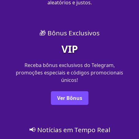
aleatórios e justos.
🎁 Bônus Exclusivos
VIP
Receba bônus exclusivos do Telegram,
promoções especiais e códigos promocionais
únicos!
Ver Bônus
📢 Notícias em Tempo Real