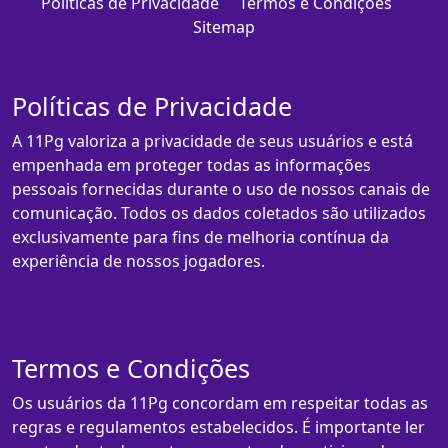
Políticas de Privacidade
Termos e Condições
Sitemap
Políticas de Privacidade
A 11Pg valoriza a privacidade de seus usuários e está
empenhada em proteger todas as informações
pessoais fornecidas durante o uso de nossos canais de
comunicação. Todos os dados coletados são utilizados
exclusivamente para fins de melhoria contínua da
experiência de nossos jogadores.
Termos e Condições
Os usuários da 11Pg concordam em respeitar todas as
regras e regulamentos estabelecidos. É importante ler