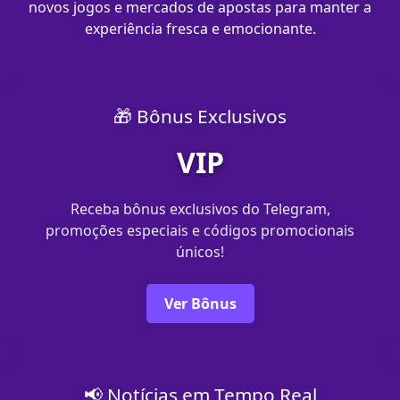
novos jogos e mercados de apostas para manter a
experiência fresca e emocionante.
🎁 Bônus Exclusivos
VIP
Receba bônus exclusivos do Telegram,
promoções especiais e códigos promocionais
únicos!
Ver Bônus
📢 Notícias em Tempo Real