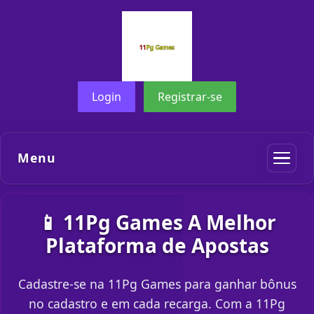
Login
Registrar-se
Menu
📱 11Pg Games A Melhor
Plataforma de Apostas
Cadastre-se na 11Pg Games para ganhar bônus
no cadastro e em cada recarga. Com a 11Pg