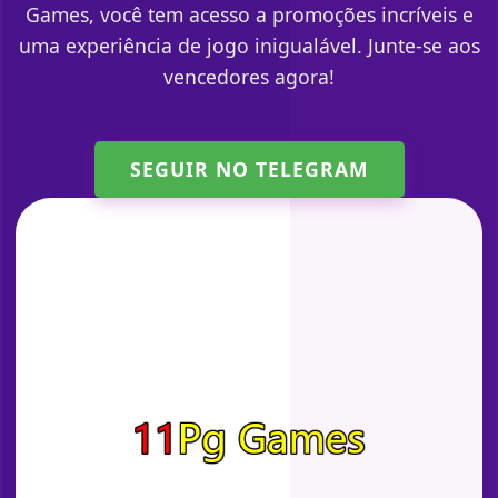
Games, você tem acesso a promoções incríveis e
uma experiência de jogo inigualável. Junte-se aos
vencedores agora!
SEGUIR NO TELEGRAM