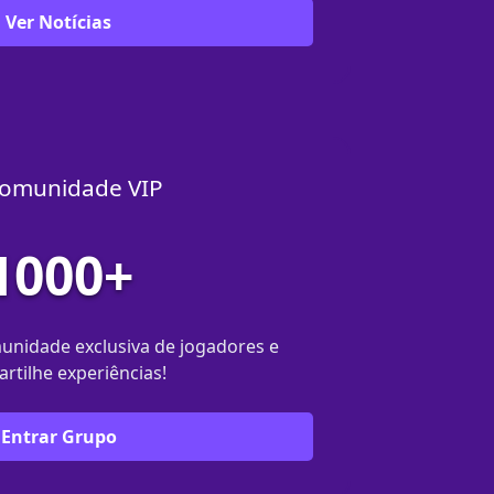
Ver Notícias
Comunidade VIP
1000+
unidade exclusiva de jogadores e
rtilhe experiências!
Entrar Grupo