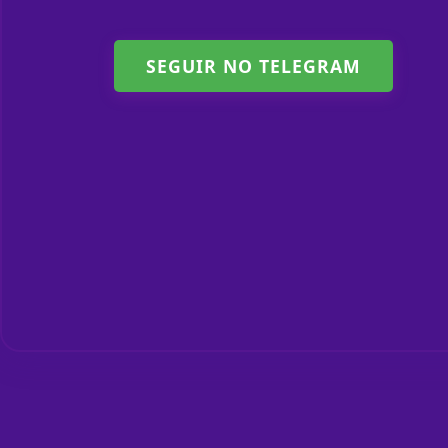
SEGUIR NO TELEGRAM