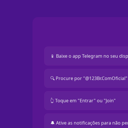
📱 Baixe o app Telegram no seu disp
🔍 Procure por "@123Br.ComOficial"
👆 Toque em "Entrar" ou "Join"
🔔 Ative as notificações para não p