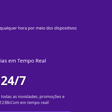
qualquer hora por meio dos dispositivos
cias em Tempo Real
24/7
e todas as novidades, promoções e
 123Br.Com em tempo real!