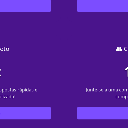
reto
👥 
t
espostas rápidas e
Junte-se a uma com
lizado!
compa
e