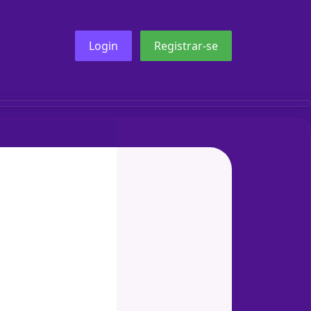
Login
Registrar-se