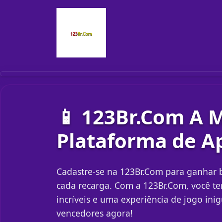
📱 123Br.Com A 
Plataforma de A
Cadastre-se na 123Br.Com para ganhar 
cada recarga. Com a 123Br.Com, você t
incríveis e uma experiência de jogo inig
vencedores agora!