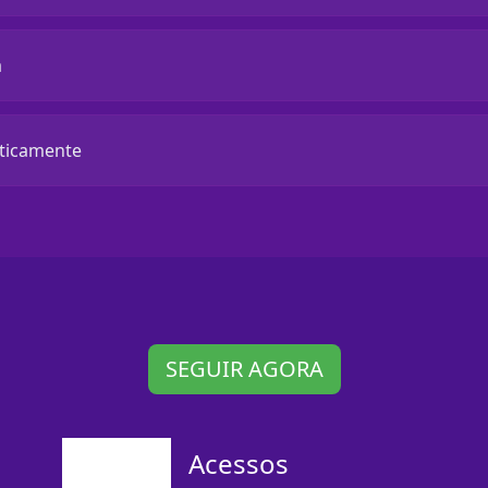
a
aticamente
SEGUIR AGORA
Acessos