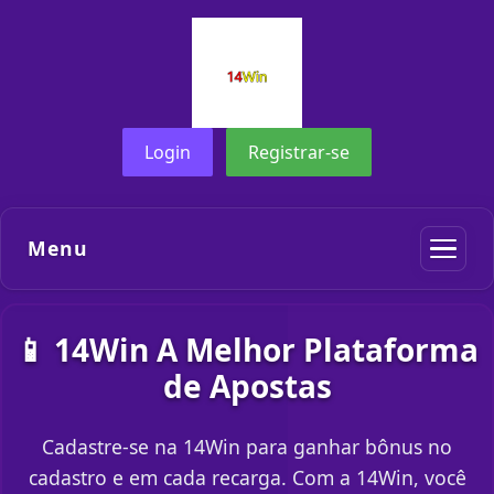
Login
Registrar-se
Menu
📱 14Win A Melhor Plataforma
de Apostas
Cadastre-se na 14Win para ganhar bônus no
cadastro e em cada recarga. Com a 14Win, você