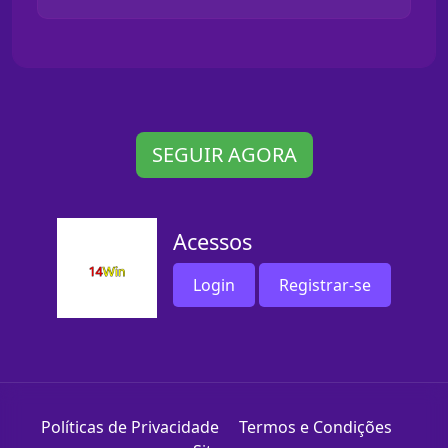
SEGUIR AGORA
Acessos
Login
Registrar-se
Políticas de Privacidade
Termos e Condições