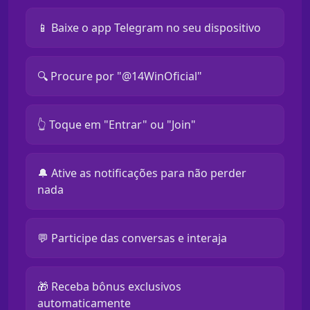
📱 Baixe o app Telegram no seu dispositivo
🔍 Procure por "@14WinOficial"
👆 Toque em "Entrar" ou "Join"
🔔 Ative as notificações para não perder
nada
💬 Participe das conversas e interaja
🎁 Receba bônus exclusivos
automaticamente