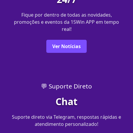
Fique por dentro de todas as novidades,
promoções e eventos da 15Win APP em tempo
real!
Ver Notícias
💬 Suporte Direto
Chat
Suporte direto via Telegram, respostas rápidas e
atendimento personalizado!