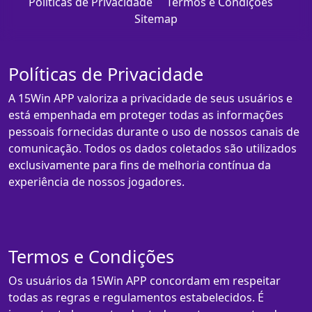
Políticas de Privacidade
Termos e Condições
Sitemap
Políticas de Privacidade
A 15Win APP valoriza a privacidade de seus usuários e
está empenhada em proteger todas as informações
pessoais fornecidas durante o uso de nossos canais de
comunicação. Todos os dados coletados são utilizados
exclusivamente para fins de melhoria contínua da
experiência de nossos jogadores.
Termos e Condições
Os usuários da 15Win APP concordam em respeitar
todas as regras e regulamentos estabelecidos. É