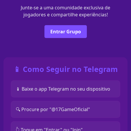
Junte-se a uma comunidade exclusiva de
jogadores e compartilhe experiências!
Entrar Grupo
📱 Como Seguir no Telegram
📱 Baixe o app Telegram no seu dispositivo
🔍 Procure por "@17GameOficial"
👆 Toque em "Entrar" ou "Join"