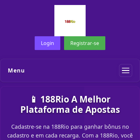
Login
Registrar-se
Menu
📱 188Rio A Melhor
Plataforma de Apostas
Cadastre-se na 188Rio para ganhar bônus no
cadastro e em cada recarga. Com a 188Rio, você