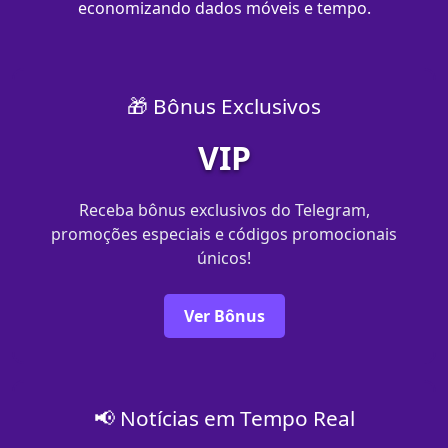
economizando dados móveis e tempo.
🎁 Bônus Exclusivos
VIP
Receba bônus exclusivos do Telegram,
promoções especiais e códigos promocionais
únicos!
Ver Bônus
📢 Notícias em Tempo Real