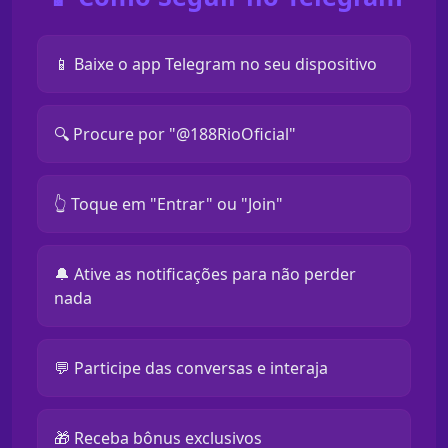
📱 Baixe o app Telegram no seu dispositivo
🔍 Procure por "@188RioOficial"
👆 Toque em "Entrar" ou "Join"
🔔 Ative as notificações para não perder
nada
💬 Participe das conversas e interaja
🎁 Receba bônus exclusivos