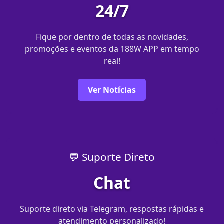
24/7
Fique por dentro de todas as novidades,
promoções e eventos da 188W APP em tempo
real!
Ver Notícias
💬 Suporte Direto
Chat
Suporte direto via Telegram, respostas rápidas e
atendimento personalizado!