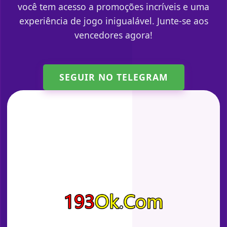
você tem acesso a promoções incríveis e uma
experiência de jogo inigualável. Junte-se aos
vencedores agora!
SEGUIR NO TELEGRAM