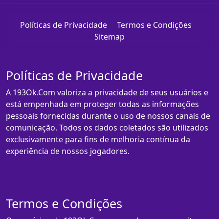
Políticas de Privacidade
Termos e Condições
Sitemap
Políticas de Privacidade
A 193Ok.Com valoriza a privacidade de seus usuários e
está empenhada em proteger todas as informações
pessoais fornecidas durante o uso de nossos canais de
comunicação. Todos os dados coletados são utilizados
exclusivamente para fins de melhoria contínua da
experiência de nossos jogadores.
Termos e Condições