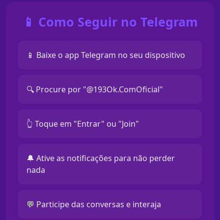
📱 Como Seguir no Telegram
📱 Baixe o app Telegram no seu dispositivo
🔍 Procure por "@193Ok.ComOficial"
👆 Toque em "Entrar" ou "Join"
🔔 Ative as notificações para não perder
nada
💬 Participe das conversas e interaja