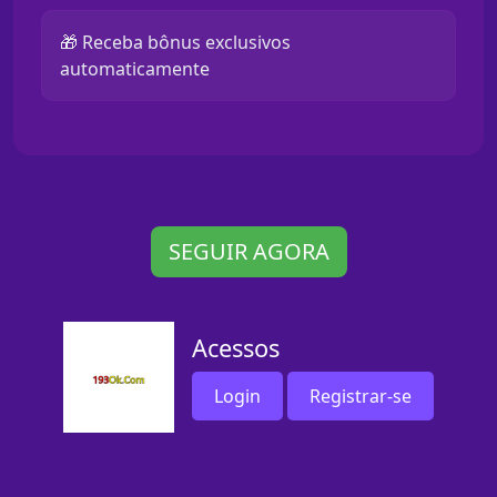
🎁 Receba bônus exclusivos
automaticamente
SEGUIR AGORA
Acessos
Login
Registrar-se