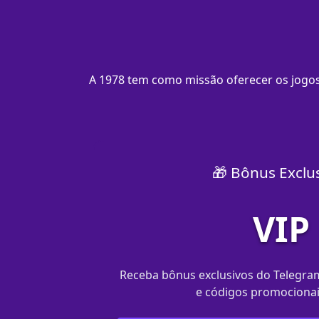
A 1978 tem como missão oferecer os jogos
🎁 Bônus Exclu
VIP
Receba bônus exclusivos do Telegra
e códigos promocionai