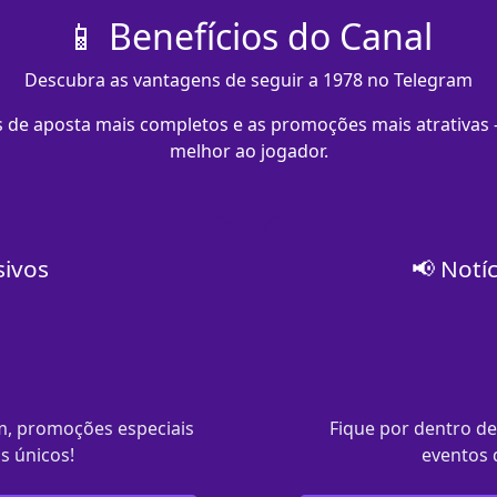
📱 Benefícios do Canal
Descubra as vantagens de seguir a 1978 no Telegram
 de aposta mais completos e as promoções mais atrativas 
melhor ao jogador.
sivos
📢 Notí
m, promoções especiais
Fique por dentro d
s únicos!
eventos 