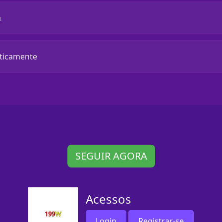
a
aticamente
SEGUIR AGORA
Acessos
Login
Registrar-se