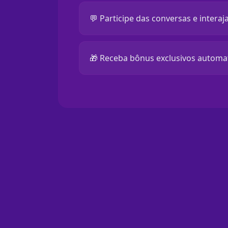
💬 Participe das conversas e interaj
🎁 Receba bônus exclusivos autom