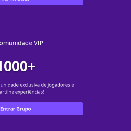
Comunidade VIP
1000+
unidade exclusiva de jogadores e
rtilhe experiências!
Entrar Grupo