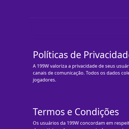
Políticas de Privacida
A 199W valoriza a privacidade de seus usu
canais de comunicação. Todos os dados cole
jogadores.
Termos e Condições
Os usuários da 199W concordam em respeita