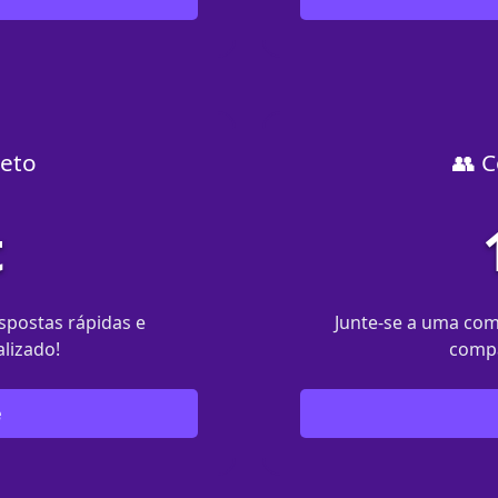
reto
👥 
t
espostas rápidas e
Junte-se a uma com
lizado!
compa
e