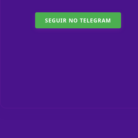
SEGUIR NO TELEGRAM