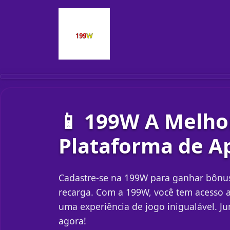
📱 199W A Melho
Plataforma de A
Cadastre-se na 199W para ganhar bônus
recarga. Com a 199W, você tem acesso a
uma experiência de jogo inigualável. J
agora!