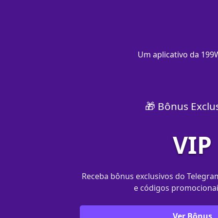
Um aplicativo da 199W
🎁 Bônus Exclu
VIP
Receba bônus exclusivos do Telegra
e códigos promocionai
Ver Bônus