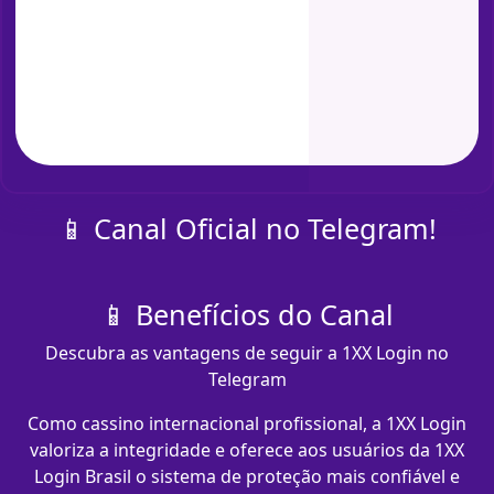
📱 Canal Oficial no Telegram!
📱 Benefícios do Canal
Descubra as vantagens de seguir a 1XX Login no
Telegram
Como cassino internacional profissional, a 1XX Login
valoriza a integridade e oferece aos usuários da 1XX
Login Brasil o sistema de proteção mais confiável e