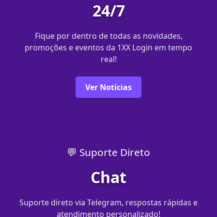
24/7
Fique por dentro de todas as novidades,
promoções e eventos da 1XX Login em tempo
real!
Ver Notícias
💬 Suporte Direto
Chat
Suporte direto via Telegram, respostas rápidas e
atendimento personalizado!