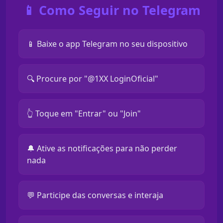
📱 Como Seguir no Telegram
📱 Baixe o app Telegram no seu dispositivo
🔍 Procure por "@1XX LoginOficial"
👆 Toque em "Entrar" ou "Join"
🔔 Ative as notificações para não perder
nada
💬 Participe das conversas e interaja