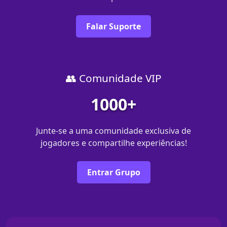
Falar Suporte
👥 Comunidade VIP
1000+
Junte-se a uma comunidade exclusiva de
jogadores e compartilhe experiências!
Entrar Grupo