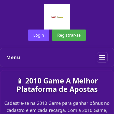
Login
Registrar-se
Menu
📱 2010 Game A Melhor
Plataforma de Apostas
Cadastre-se na 2010 Game para ganhar bônus no
cadastro e em cada recarga. Com a 2010 Game,