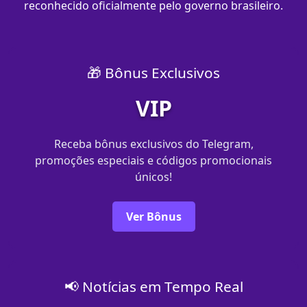
reconhecido oficialmente pelo governo brasileiro.
🎁 Bônus Exclusivos
VIP
Receba bônus exclusivos do Telegram,
promoções especiais e códigos promocionais
únicos!
Ver Bônus
📢 Notícias em Tempo Real