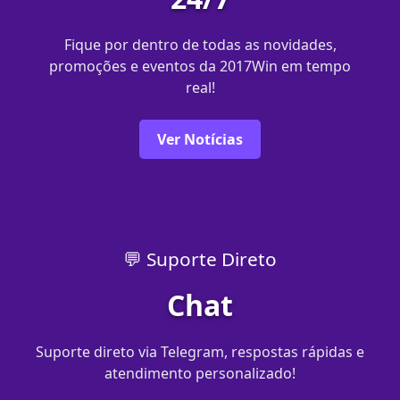
Fique por dentro de todas as novidades,
promoções e eventos da 2017Win em tempo
real!
Ver Notícias
💬 Suporte Direto
Chat
Suporte direto via Telegram, respostas rápidas e
atendimento personalizado!