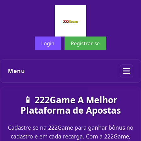
Login
Registrar-se
Menu
📱 222Game A Melhor
Plataforma de Apostas
Cadastre-se na 222Game para ganhar bônus no
cadastro e em cada recarga. Com a 222Game,