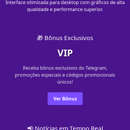
Interface otimizada para desktop com gráficos de alta
qualidade e performance superior.
🎁 Bônus Exclusivos
VIP
Receba bônus exclusivos do Telegram,
promoções especiais e códigos promocionais
únicos!
Ver Bônus
📢 Notícias em Tempo Real