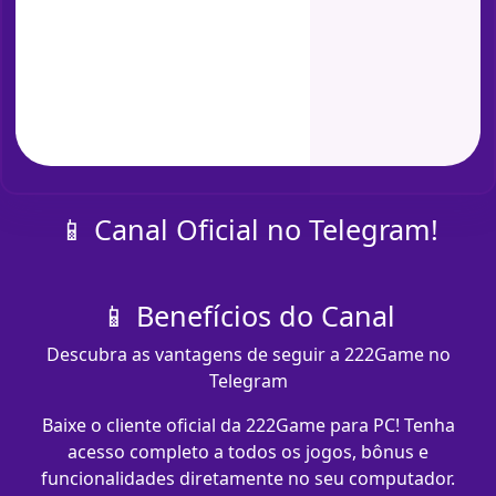
📱 Canal Oficial no Telegram!
📱 Benefícios do Canal
Descubra as vantagens de seguir a 222Game no
Telegram
Baixe o cliente oficial da 222Game para PC! Tenha
acesso completo a todos os jogos, bônus e
funcionalidades diretamente no seu computador.