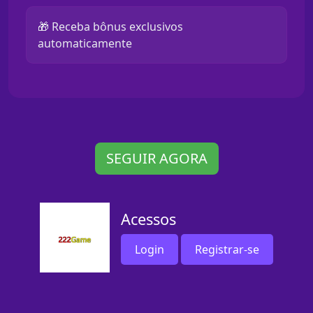
🎁 Receba bônus exclusivos
automaticamente
SEGUIR AGORA
Acessos
Login
Registrar-se