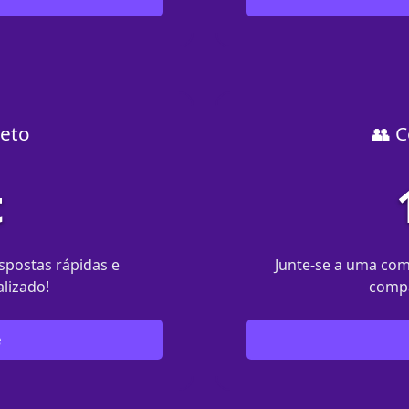
reto
👥 
t
espostas rápidas e
Junte-se a uma com
lizado!
compa
e