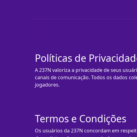
Políticas de Privacida
A 237N valoriza a privacidade de seus usuá
canais de comunicação. Todos os dados cole
jogadores.
Termos e Condições
Os usuários da 237N concordam em respeitar