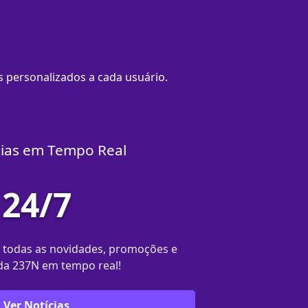
s personalizados a cada usuário.
cias em Tempo Real
24/7
e todas as novidades, promoções e
da 237N em tempo real!
Ver Notícias