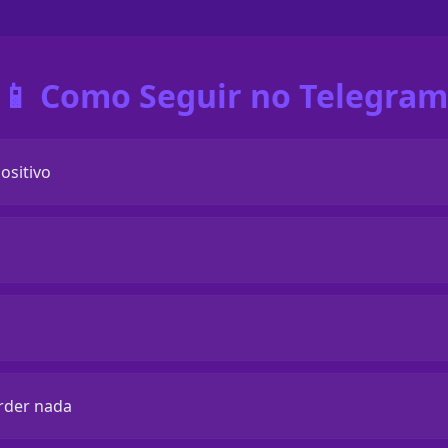
📱 Como Seguir no Telegram
ositivo
erder nada