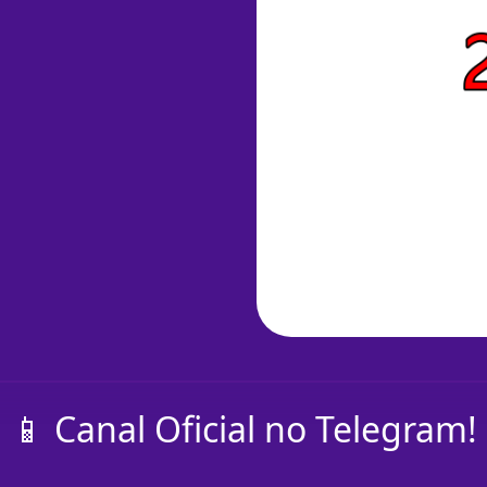
📱 Canal Oficial no Telegram!