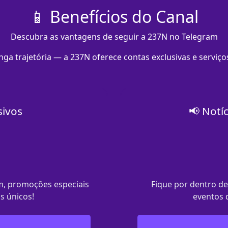
📱 Benefícios do Canal
Descubra as vantagens de seguir a 237N no Telegram
nga trajetória — a 237N oferece contas exclusivas e serviço
sivos
📢 Notí
m, promoções especiais
Fique por dentro d
s únicos!
eventos 