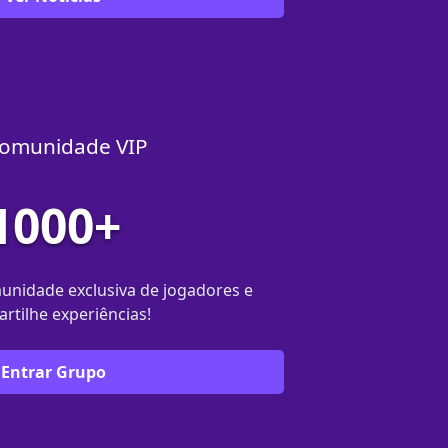
Comunidade VIP
1000+
unidade exclusiva de jogadores e
rtilhe experiências!
Entrar Grupo