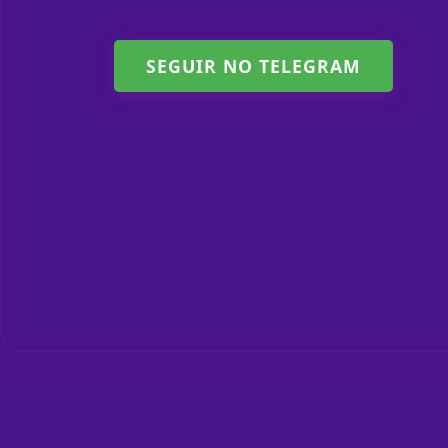
SEGUIR NO TELEGRAM