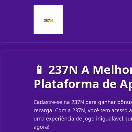
📱 237N A Melho
Plataforma de A
Cadastre-se na 237N para ganhar bônus
recarga. Com a 237N, você tem acesso a
uma experiência de jogo inigualável. J
agora!