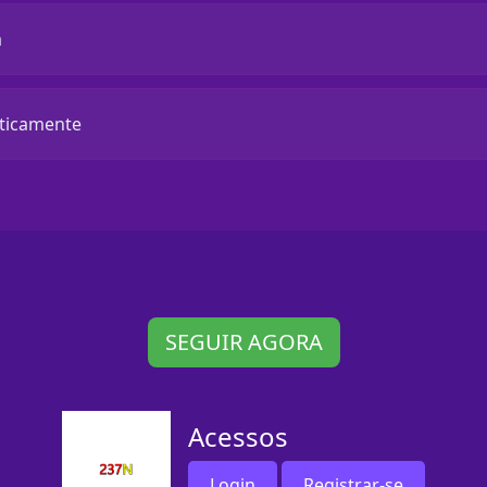
a
aticamente
SEGUIR AGORA
Acessos
Login
Registrar-se