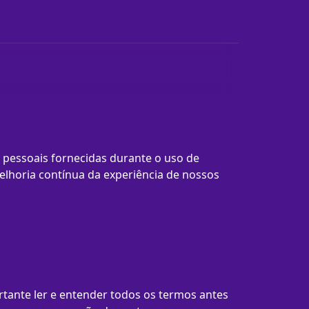
 pessoais fornecidas durante o uso de
elhoria contínua da experiência de nossos
tante ler e entender todos os termos antes