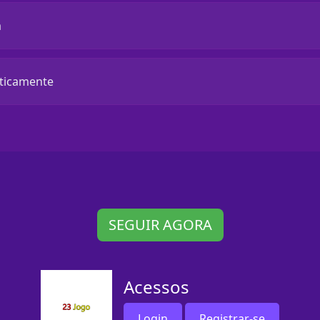
a
aticamente
SEGUIR AGORA
Acessos
Login
Registrar-se