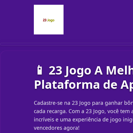
📱 23 Jogo A Mel
Plataforma de A
Cadastre-se na 23 Jogo para ganhar bô
cada recarga. Com a 23 Jogo, você tem
incríveis e uma experiência de jogo inig
vencedores agora!