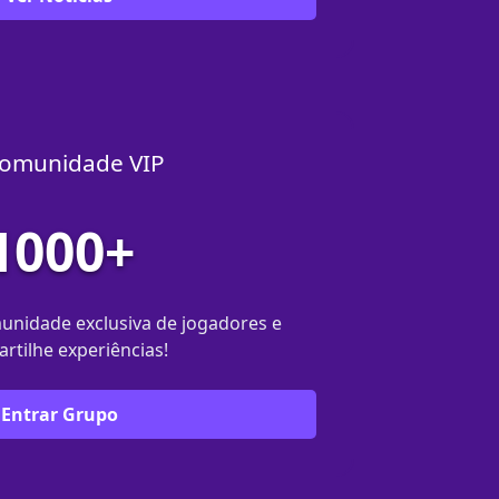
Comunidade VIP
1000+
unidade exclusiva de jogadores e
rtilhe experiências!
Entrar Grupo