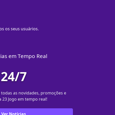
os os seus usuários.
cias em Tempo Real
24/7
e todas as novidades, promoções e
a 23 Jogo em tempo real!
Ver Notícias