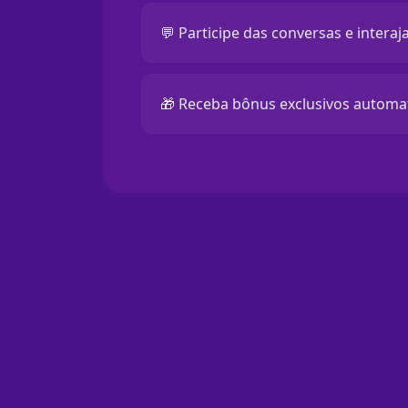
💬 Participe das conversas e interaj
🎁 Receba bônus exclusivos autom