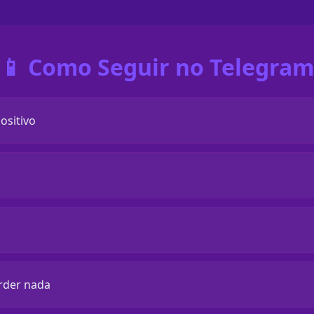
📱 Como Seguir no Telegram
ositivo
erder nada