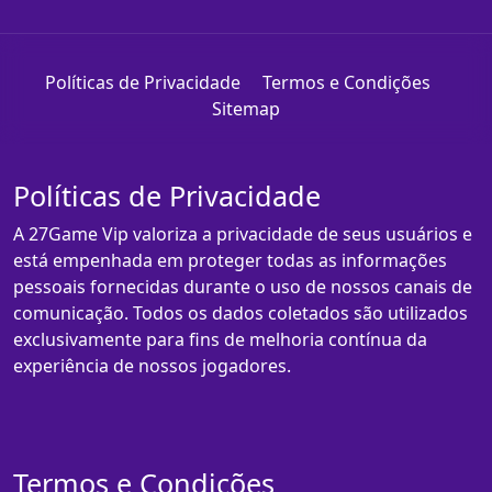
Políticas de Privacidade
Termos e Condições
Sitemap
Políticas de Privacidade
A 27Game Vip valoriza a privacidade de seus usuários e
está empenhada em proteger todas as informações
pessoais fornecidas durante o uso de nossos canais de
comunicação. Todos os dados coletados são utilizados
exclusivamente para fins de melhoria contínua da
experiência de nossos jogadores.
Termos e Condições