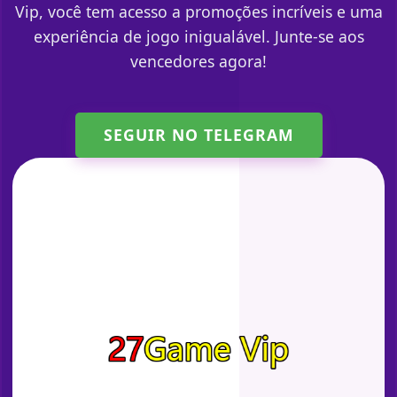
Vip, você tem acesso a promoções incríveis e uma
experiência de jogo inigualável. Junte-se aos
vencedores agora!
SEGUIR NO TELEGRAM