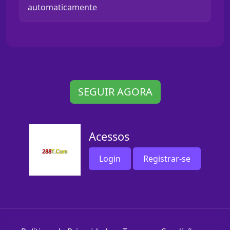
automaticamente
SEGUIR AGORA
Acessos
Login
Registrar-se