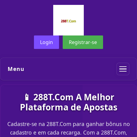
Login
Registrar-se
Menu
📱 288T.Com A Melhor
Plataforma de Apostas
Cadastre-se na 288T.Com para ganhar bônus no
cadastro e em cada recarga. Com a 288T.Com,