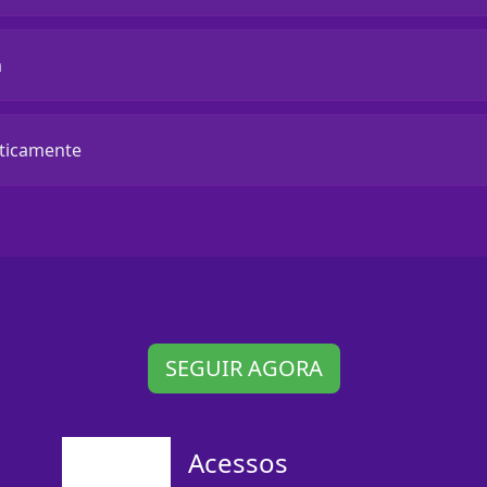
a
aticamente
SEGUIR AGORA
Acessos