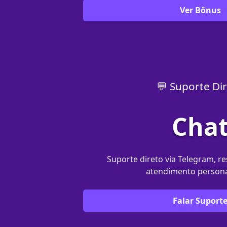
Ver Bônus
💬 Suporte Di
Cha
Suporte direto via Telegram, r
atendimento persona
Falar Suport