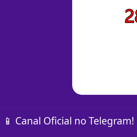
📱 Canal Oficial no Telegram!