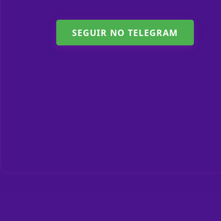
SEGUIR NO TELEGRAM