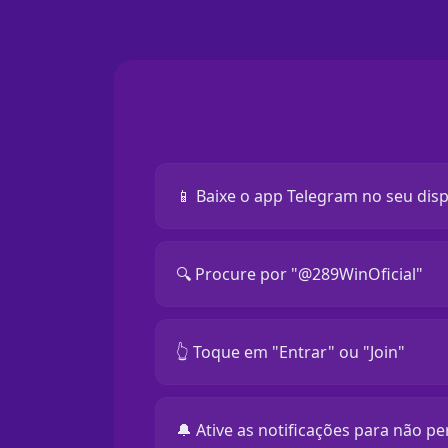
📱 Baixe o app Telegram no seu disp
🔍 Procure por "@289WinOficial"
👆 Toque em "Entrar" ou "Join"
🔔 Ative as notificações para não p