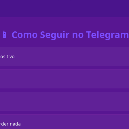
📱 Como Seguir no Telegram
ositivo
erder nada