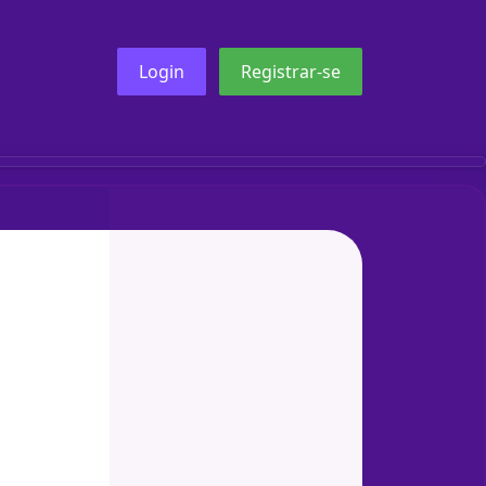
Login
Registrar-se