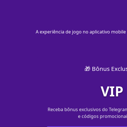
A experiência de jogo no aplicativo mobil
🎁 Bônus Exclu
VIP
Receba bônus exclusivos do Telegra
e códigos promocionai