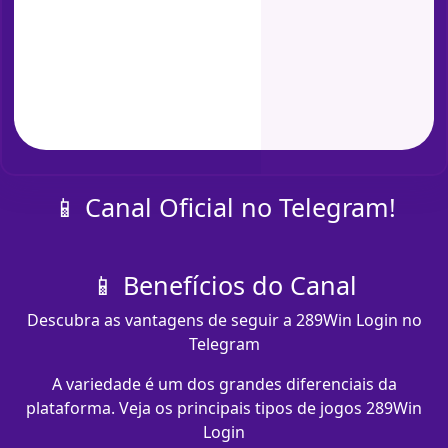
📱 Canal Oficial no Telegram!
📱 Benefícios do Canal
Descubra as vantagens de seguir a 289Win Login no
Telegram
A variedade é um dos grandes diferenciais da
plataforma. Veja os principais tipos de jogos 289Win
Login