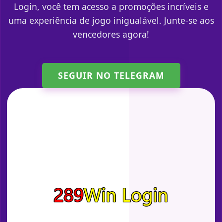
Login, você tem acesso a promoções incríveis e
uma experiência de jogo inigualável. Junte-se aos
vencedores agora!
SEGUIR NO TELEGRAM