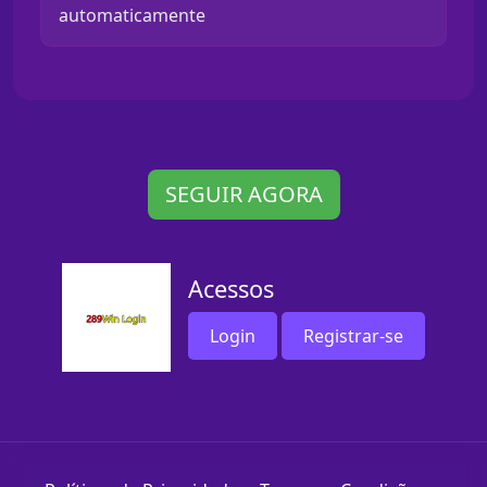
automaticamente
SEGUIR AGORA
Acessos
Login
Registrar-se