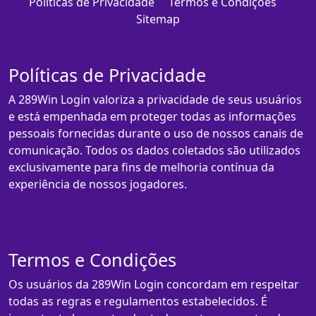
Políticas de Privacidade
Termos e Condições
Sitemap
Políticas de Privacidade
A 289Win Login valoriza a privacidade de seus usuários
e está empenhada em proteger todas as informações
pessoais fornecidas durante o uso de nossos canais de
comunicação. Todos os dados coletados são utilizados
exclusivamente para fins de melhoria contínua da
experiência de nossos jogadores.
Termos e Condições
Os usuários da 289Win Login concordam em respeitar
todas as regras e regulamentos estabelecidos. É