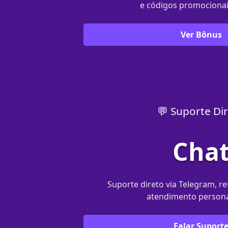
e códigos promocionai
Ver Bônus
💬 Suporte Di
Cha
Suporte direto via Telegram, r
atendimento persona
Falar Suport