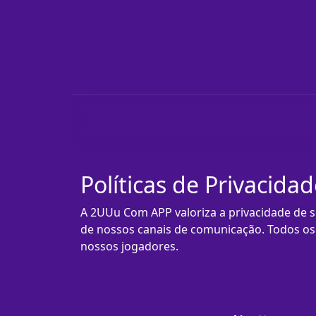
Políticas de Privacida
A 2UUu Com APP valoriza a privacidade de 
de nossos canais de comunicação. Todos os 
nossos jogadores.