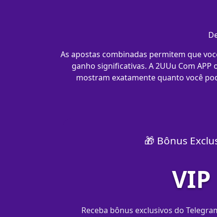
De
As apostas combinadas permitem que você
ganho significativas. A 2UUu Com APP 
mostram exatamente quanto você pod
🎁 Bônus Exclu
VIP
Receba bônus exclusivos do Telegra