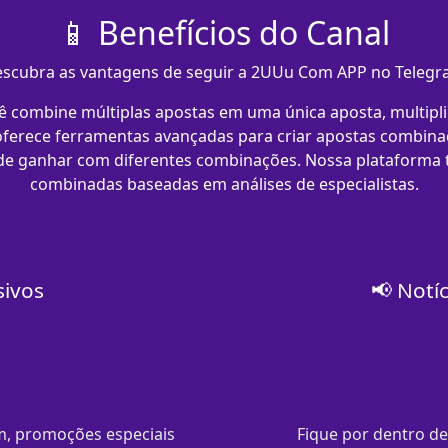
📱 Benefícios do Canal
scubra as vantagens de seguir a 2UUu Com APP no Teleg
 combine múltiplas apostas em uma única aposta, multipli
oferece ferramentas avançadas para criar apostas combinad
e ganhar com diferentes combinações. Nossa plataforma 
combinadas baseadas em análises de especialistas.
sivos
📢 Notí
m, promoções especiais
Fique por dentro d