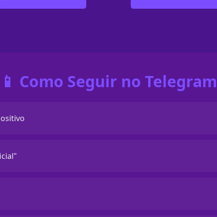
📱 Como Seguir no Telegram
ositivo
cial"