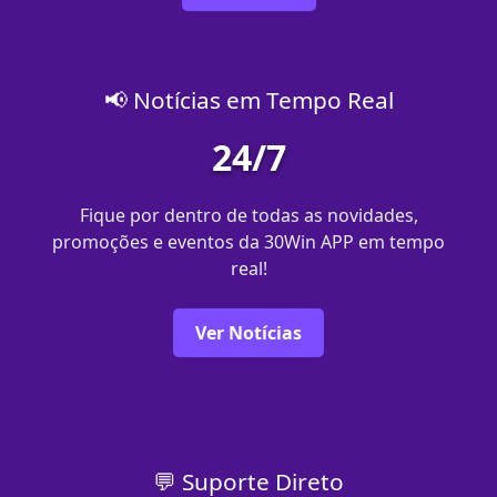
📢 Notícias em Tempo Real
24/7
Fique por dentro de todas as novidades,
promoções e eventos da 30Win APP em tempo
real!
Ver Notícias
💬 Suporte Direto