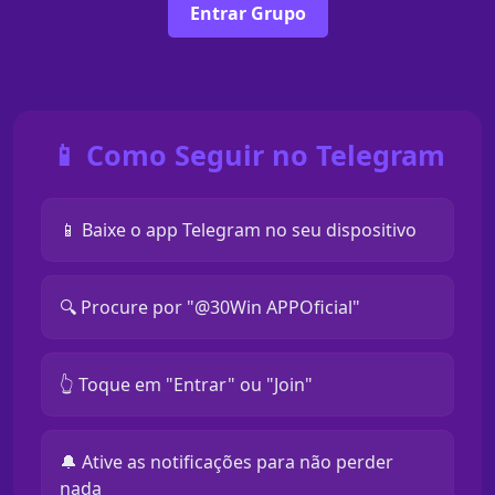
Entrar Grupo
📱 Como Seguir no Telegram
📱 Baixe o app Telegram no seu dispositivo
🔍 Procure por "@30Win APPOficial"
👆 Toque em "Entrar" ou "Join"
🔔 Ative as notificações para não perder
nada