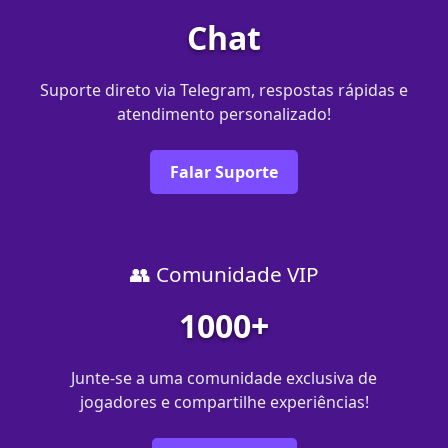
Chat
Suporte direto via Telegram, respostas rápidas e
atendimento personalizado!
Falar Suporte
👥 Comunidade VIP
1000+
Junte-se a uma comunidade exclusiva de
jogadores e compartilhe experiências!