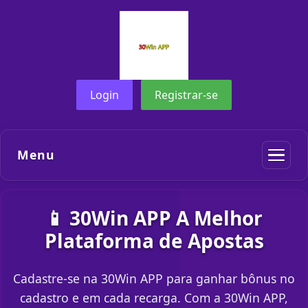
Login
Registrar-se
Menu
📱 30Win APP A Melhor
Plataforma de Apostas
Cadastre-se na 30Win APP para ganhar bônus no
cadastro e em cada recarga. Com a 30Win APP,