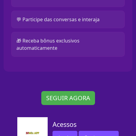
💬 Participe das conversas e interaja
🎁 Receba bônus exclusivos
automaticamente
SEGUIR AGORA
Acessos