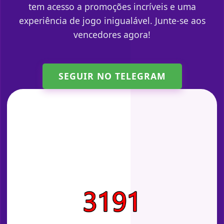
tem acesso a promoções incríveis e uma
experiência de jogo inigualável. Junte-se aos
vencedores agora!
SEGUIR NO TELEGRAM