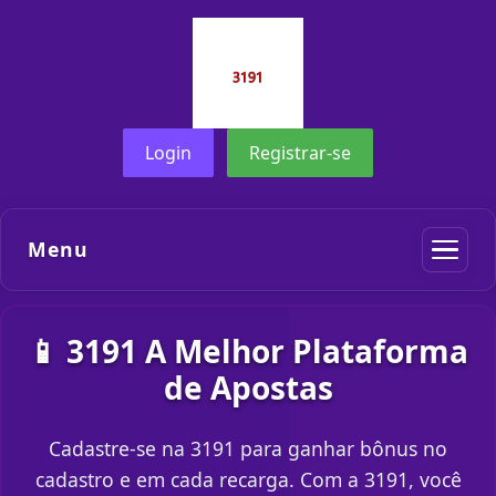
Login
Registrar-se
Menu
📱 3191 A Melhor Plataforma
de Apostas
Cadastre-se na 3191 para ganhar bônus no
cadastro e em cada recarga. Com a 3191, você