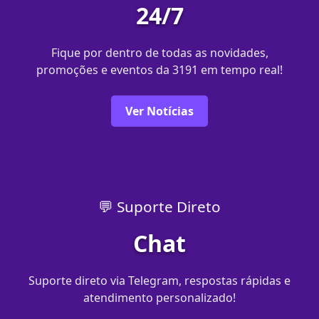
24/7
Fique por dentro de todas as novidades,
promoções e eventos da 3191 em tempo real!
Ver Notícias
💬 Suporte Direto
Chat
Suporte direto via Telegram, respostas rápidas e
atendimento personalizado!