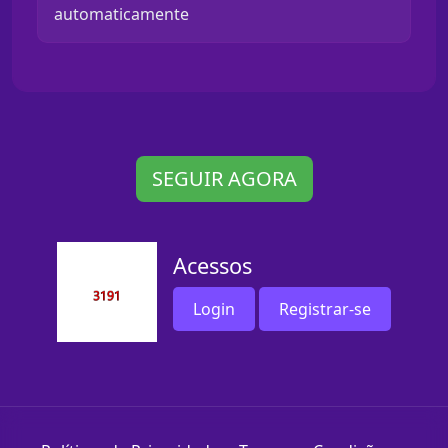
automaticamente
SEGUIR AGORA
Acessos
Login
Registrar-se