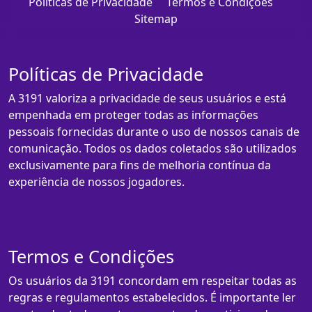
Políticas de Privacidade
Termos e Condições
Sitemap
Políticas de Privacidade
A 3191 valoriza a privacidade de seus usuários e está
empenhada em proteger todas as informações
pessoais fornecidas durante o uso de nossos canais de
comunicação. Todos os dados coletados são utilizados
exclusivamente para fins de melhoria contínua da
experiência de nossos jogadores.
Termos e Condições
Os usuários da 3191 concordam em respeitar todas as
regras e regulamentos estabelecidos. É importante ler