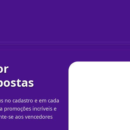
or
postas
s no cadastro e em cada
a promoções incríveis e
unte-se aos vencedores