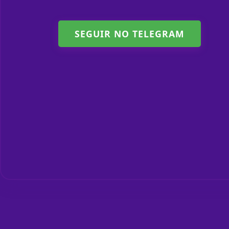
SEGUIR NO TELEGRAM