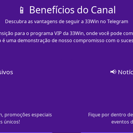
📱 Benefícios do Canal
Descubra as vantagens de seguir a 33Win no Telegram
ição para o programa VIP da 33Win, onde você pode começ
ito é uma demonstração de nosso compromisso com o suces
sivos
📢 Notí
m, promoções especiais
Fique por dentro d
s únicos!
eventos d