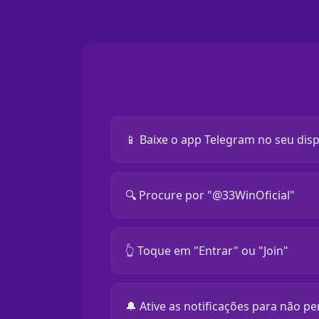
📱 Baixe o app Telegram no seu disp
🔍 Procure por "@33WinOficial"
👆 Toque em "Entrar" ou "Join"
🔔 Ative as notificações para não p