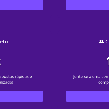
reto
👥 
t
espostas rápidas e
Junte-se a uma com
lizado!
compa
e