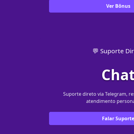
Ver Bônus
💬 Suporte Di
Cha
Suporte direto via Telegram, r
atendimento persona
Falar Suport