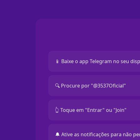
📱 Baixe o app Telegram no seu disp
🔍 Procure por "@3537Oficial"
👆 Toque em "Entrar" ou "Join"
🔔 Ative as notificações para não p