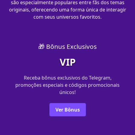
são especialmente populares entre fãs dos temas
originais, oferecendo uma forma única de interagir
com seus universos favoritos.
🎁 Bônus Exclusivos
VIP
Receba bônus exclusivos do Telegram,
promoções especiais e códigos promocionais
únicos!
Ver Bônus