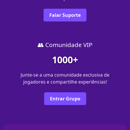
Falar Suporte
👥 Comunidade VIP
1000+
Junte-se a uma comunidade exclusiva de
jogadores e compartilhe experiências!
Entrar Grupo