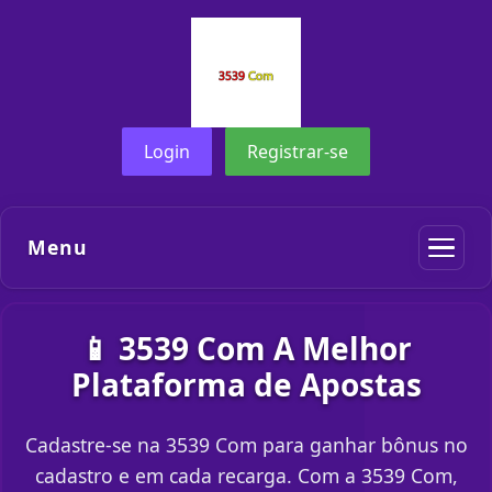
Login
Registrar-se
Menu
📱 3539 Com A Melhor
Plataforma de Apostas
Cadastre-se na 3539 Com para ganhar bônus no
cadastro e em cada recarga. Com a 3539 Com,