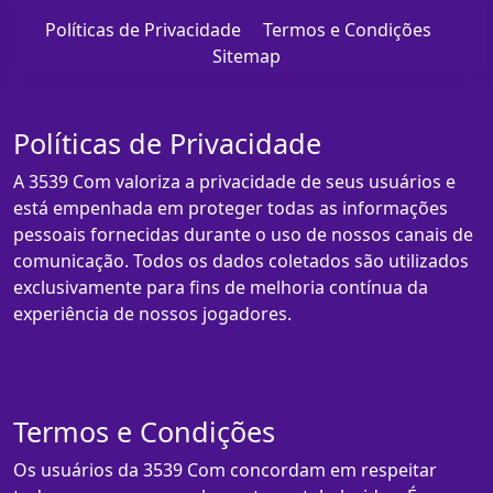
Políticas de Privacidade
Termos e Condições
Sitemap
Políticas de Privacidade
A 3539 Com valoriza a privacidade de seus usuários e
está empenhada em proteger todas as informações
pessoais fornecidas durante o uso de nossos canais de
comunicação. Todos os dados coletados são utilizados
exclusivamente para fins de melhoria contínua da
experiência de nossos jogadores.
Termos e Condições
Os usuários da 3539 Com concordam em respeitar