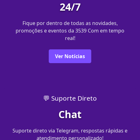
24/7
Fique por dentro de todas as novidades,
promoções e eventos da 3539 Com em tempo
real!
Ver Notícias
💬 Suporte Direto
Chat
Suporte direto via Telegram, respostas rápidas e
atendimento personalizado!