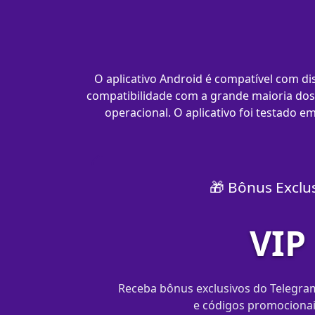
O aplicativo Android é compatível com dis
compatibilidade com a grande maioria dos
operacional. O aplicativo foi testado e
🎁 Bônus Exclu
VIP
Receba bônus exclusivos do Telegra
e códigos promocionai