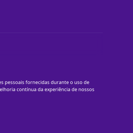
s pessoais fornecidas durante o uso de
elhoria contínua da experiência de nossos