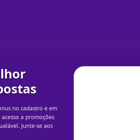
lhor
postas
ônus no cadastro e em
m acesso a promoções
ualável. Junte-se aos