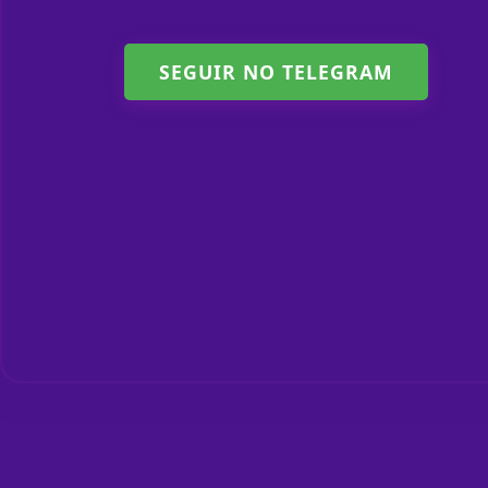
SEGUIR NO TELEGRAM