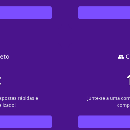
reto
👥 
t
espostas rápidas e
Junte-se a uma com
lizado!
compa
e