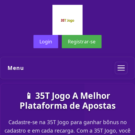
Login
Registrar-se
Menu
📱 35T Jogo A Melhor
Plataforma de Apostas
Cadastre-se na 35T Jogo para ganhar bônus no
cadastro e em cada recarga. Com a 35T Jogo, você