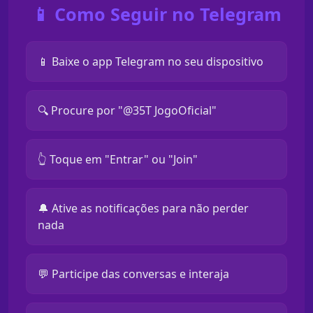
📱 Como Seguir no Telegram
📱 Baixe o app Telegram no seu dispositivo
🔍 Procure por "@35T JogoOficial"
👆 Toque em "Entrar" ou "Join"
🔔 Ative as notificações para não perder
nada
💬 Participe das conversas e interaja