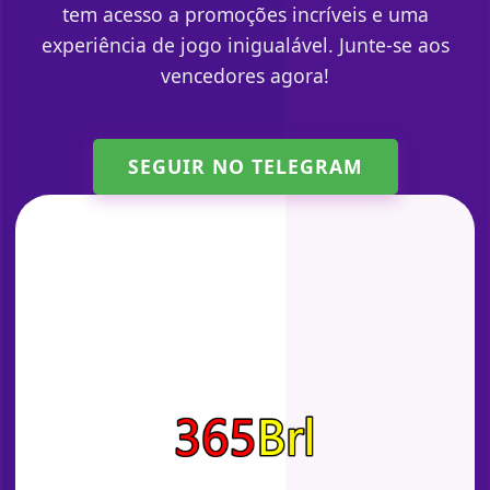
tem acesso a promoções incríveis e uma
experiência de jogo inigualável. Junte-se aos
vencedores agora!
SEGUIR NO TELEGRAM