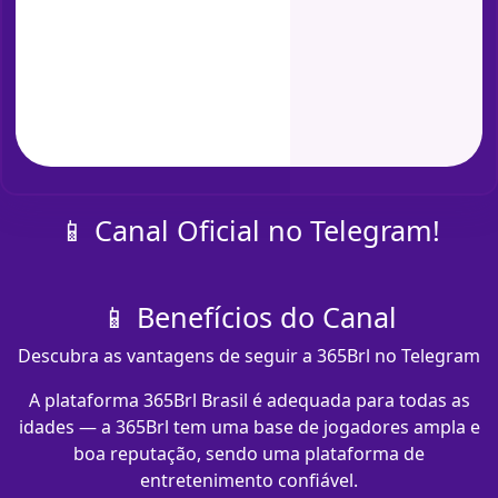
📱 Canal Oficial no Telegram!
📱 Benefícios do Canal
Descubra as vantagens de seguir a 365Brl no Telegram
A plataforma 365Brl Brasil é adequada para todas as
idades — a 365Brl tem uma base de jogadores ampla e
boa reputação, sendo uma plataforma de
entretenimento confiável.