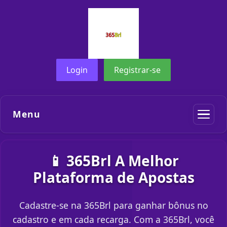
Login
Registrar-se
Menu
📱 365Brl A Melhor
Plataforma de Apostas
Cadastre-se na 365Brl para ganhar bônus no
cadastro e em cada recarga. Com a 365Brl, você