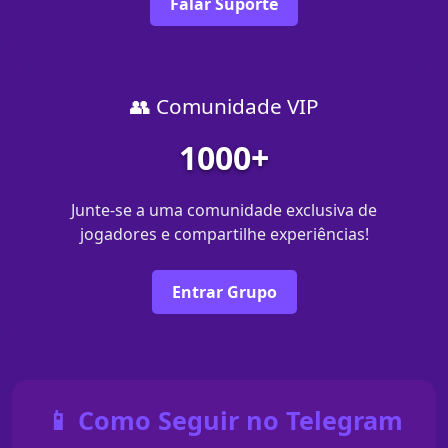
Falar Suporte
👥 Comunidade VIP
1000+
Junte-se a uma comunidade exclusiva de
jogadores e compartilhe experiências!
Entrar Grupo
📱 Como Seguir no Telegram