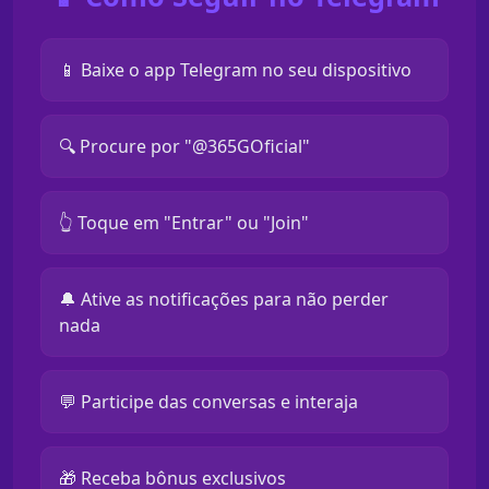
📱 Baixe o app Telegram no seu dispositivo
🔍 Procure por "@365GOficial"
👆 Toque em "Entrar" ou "Join"
🔔 Ative as notificações para não perder
nada
💬 Participe das conversas e interaja
🎁 Receba bônus exclusivos