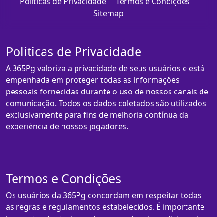
Políticas de Privacidade
Termos e Condições
Sitemap
Políticas de Privacidade
A 365Pg valoriza a privacidade de seus usuários e está
empenhada em proteger todas as informações
pessoais fornecidas durante o uso de nossos canais de
comunicação. Todos os dados coletados são utilizados
exclusivamente para fins de melhoria contínua da
experiência de nossos jogadores.
Termos e Condições
Os usuários da 365Pg concordam em respeitar todas
as regras e regulamentos estabelecidos. É importante