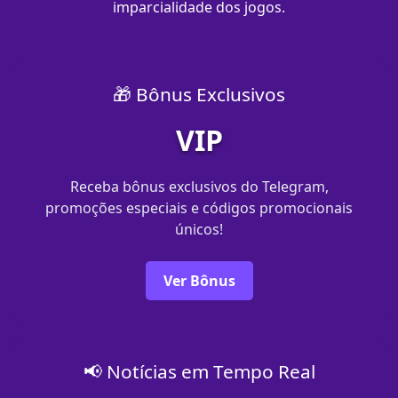
imparcialidade dos jogos.
🎁 Bônus Exclusivos
VIP
Receba bônus exclusivos do Telegram,
promoções especiais e códigos promocionais
únicos!
Ver Bônus
📢 Notícias em Tempo Real