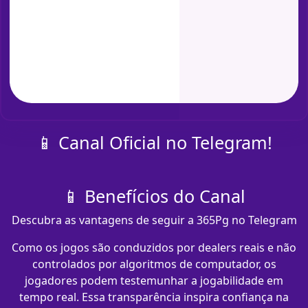
📱 Canal Oficial no Telegram!
📱 Benefícios do Canal
Descubra as vantagens de seguir a 365Pg no Telegram
Como os jogos são conduzidos por dealers reais e não
controlados por algoritmos de computador, os
jogadores podem testemunhar a jogabilidade em
tempo real. Essa transparência inspira confiança na