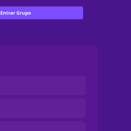
Entrar Grupo