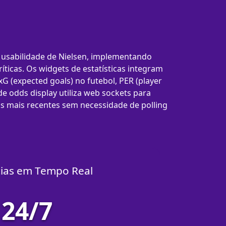
de usabilidade de Nielsen, implementando
ticas. Os widgets de estatísticas integram
G (expected goals) no futebol, PER (player
e odds display utiliza web sockets para
s mais recentes sem necessidade de polling
cias em Tempo Real
24/7