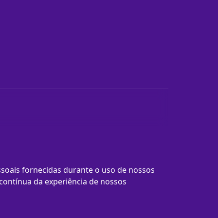
ssoais fornecidas durante o uso de nossos
 contínua da experiência de nossos