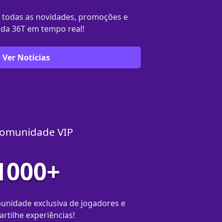
e todas as novidades, promoções e
 da 36T em tempo real!
Ver Notícias
Comunidade VIP
1000+
unidade exclusiva de jogadores e
rtilhe experiências!