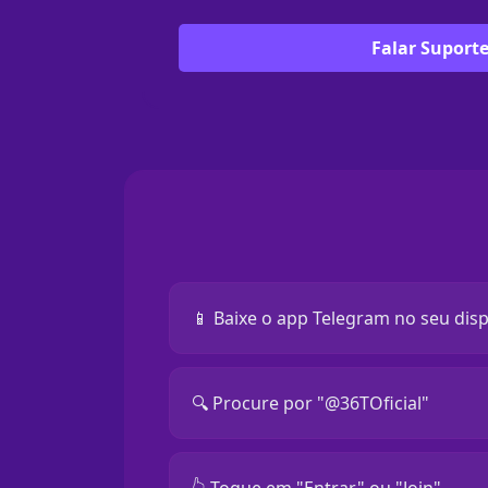
Falar Suport
📱 Baixe o app Telegram no seu disp
🔍 Procure por "@36TOficial"