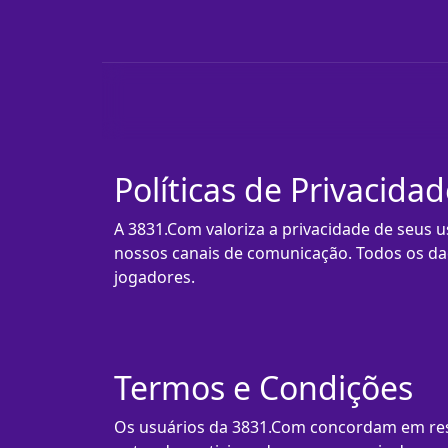
Políticas de Privacida
A 3831.Com valoriza a privacidade de seus 
nossos canais de comunicação. Todos os dad
jogadores.
Termos e Condições
Os usuários da 3831.Com concordam em resp