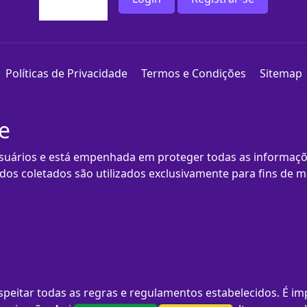
Políticas de Privacidade
Termos e Condições
Sitemap
de
usuários e está empenhada em proteger todas as informaçõ
os coletados são utilizados exclusivamente para fins de m
eitar todas as regras e regulamentos estabelecidos. É imp