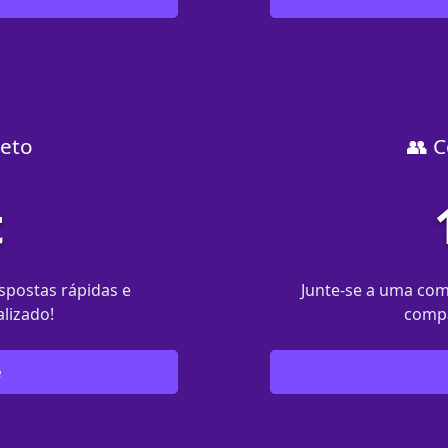
reto
👥 
t
espostas rápidas e
Junte-se a uma com
lizado!
compa
e