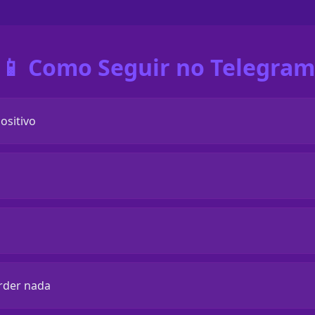
📱 Como Seguir no Telegram
ositivo
erder nada