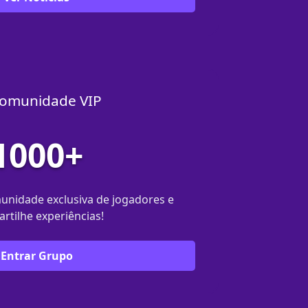
Comunidade VIP
1000+
unidade exclusiva de jogadores e
rtilhe experiências!
Entrar Grupo