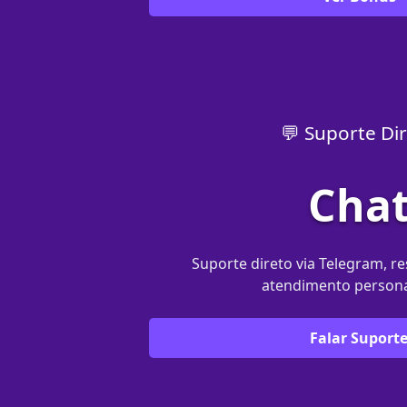
💬 Suporte Di
Cha
Suporte direto via Telegram, r
atendimento persona
Falar Suport