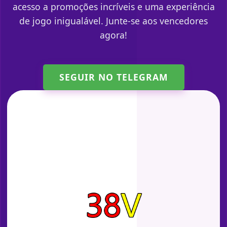
acesso a promoções incríveis e uma experiência
de jogo inigualável. Junte-se aos vencedores
agora!
SEGUIR NO TELEGRAM