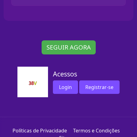
SEGUIR AGORA
Acessos
Login
Registrar-se
Políticas de Privacidade
Termos e Condições