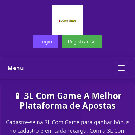
Login
Registrar-se
Menu
📱 3L Com Game A Melhor
Plataforma de Apostas
Cadastre-se na 3L Com Game para ganhar bônus
no cadastro e em cada recarga. Com a 3L Com