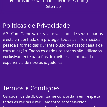
Políticas de Privacidade
Termos e Condições
Sitemap
Políticas de Privacidade
A 3L Com Game valoriza a privacidade de seus usuários
e está empenhada em proteger todas as informações
pessoais fornecidas durante o uso de nossos canais de
comunicação. Todos os dados coletados são utilizados
exclusivamente para fins de melhoria contínua da
experiência de nossos jogadores.
Termos e Condições
Os usuários da 3L Com Game concordam em respeitar
todas as regras e regulamentos estabelecidos. É