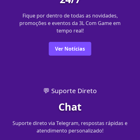
Fique por dentro de todas as novidades,
promoções e eventos da 3L Com Game em
tempo real!
Ver Notícias
💬 Suporte Direto
Chat
Suporte direto via Telegram, respostas rápidas e
atendimento personalizado!