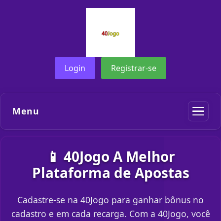
Login
Registrar-se
Menu
📱 40Jogo A Melhor
Plataforma de Apostas
Cadastre-se na 40Jogo para ganhar bônus no
cadastro e em cada recarga. Com a 40Jogo, você