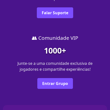
Falar Suporte
👥 Comunidade VIP
1000+
Junte-se a uma comunidade exclusiva de
jogadores e compartilhe experiências!
Entrar Grupo