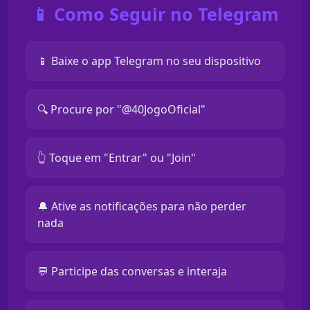
📱 Como Seguir no Telegram
📱 Baixe o app Telegram no seu dispositivo
🔍 Procure por "@40JogoOficial"
👆 Toque em "Entrar" ou "Join"
🔔 Ative as notificações para não perder
nada
💬 Participe das conversas e interaja