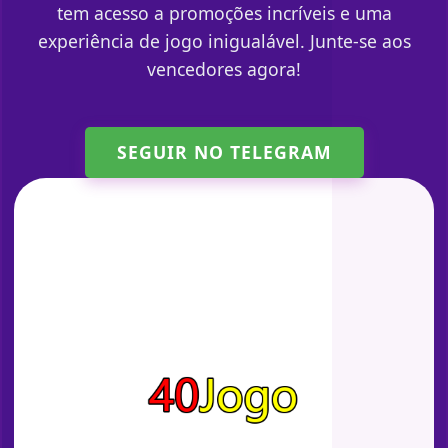
tem acesso a promoções incríveis e uma
experiência de jogo inigualável. Junte-se aos
vencedores agora!
SEGUIR NO TELEGRAM