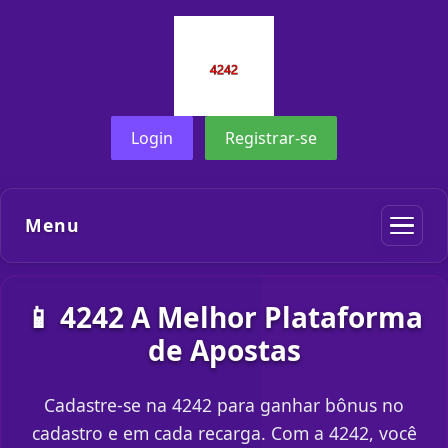
Login
Registrar-se
Menu
📱 4242 A Melhor Plataforma
de Apostas
Cadastre-se na 4242 para ganhar bônus no
cadastro e em cada recarga. Com a 4242, você