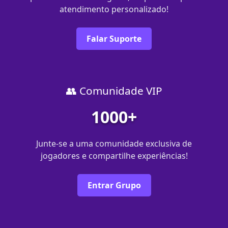
atendimento personalizado!
Falar Suporte
👥 Comunidade VIP
1000+
Junte-se a uma comunidade exclusiva de
jogadores e compartilhe experiências!
Entrar Grupo