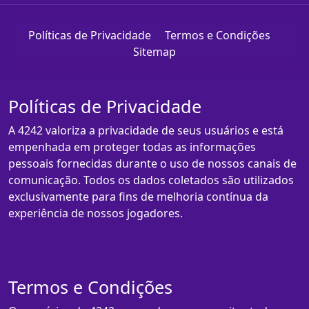
Políticas de Privacidade
Termos e Condições
Sitemap
Políticas de Privacidade
A 4242 valoriza a privacidade de seus usuários e está
empenhada em proteger todas as informações
pessoais fornecidas durante o uso de nossos canais de
comunicação. Todos os dados coletados são utilizados
exclusivamente para fins de melhoria contínua da
experiência de nossos jogadores.
Termos e Condições