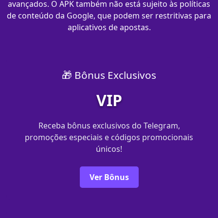
avançados. O APK também não está sujeito às políticas
de conteúdo da Google, que podem ser restritivas para
aplicativos de apostas.
🎁 Bônus Exclusivos
VIP
Receba bônus exclusivos do Telegram,
promoções especiais e códigos promocionais
únicos!
Ver Bônus