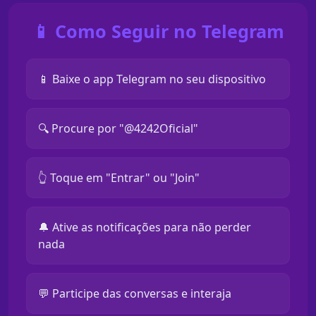
📱 Como Seguir no Telegram
📱 Baixe o app Telegram no seu dispositivo
🔍 Procure por "@4242Oficial"
👆 Toque em "Entrar" ou "Join"
🔔 Ative as notificações para não perder
nada
💬 Participe das conversas e interaja