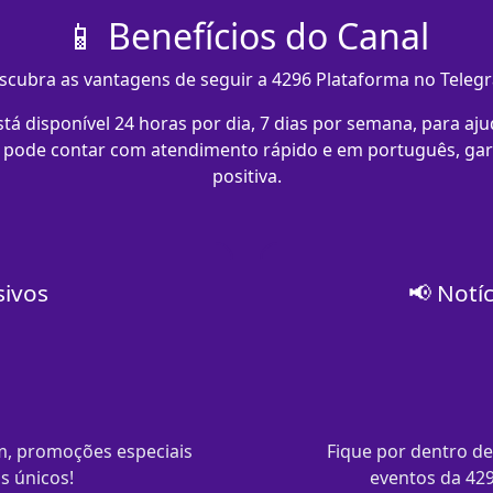
📱 Benefícios do Canal
scubra as vantagens de seguir a 4296 Plataforma no Teleg
tá disponível 24 horas por dia, 7 dias por semana, para a
ocê pode contar com atendimento rápido e em português, ga
positiva.
sivos
📢 Notí
m, promoções especiais
Fique por dentro d
s únicos!
eventos da 42