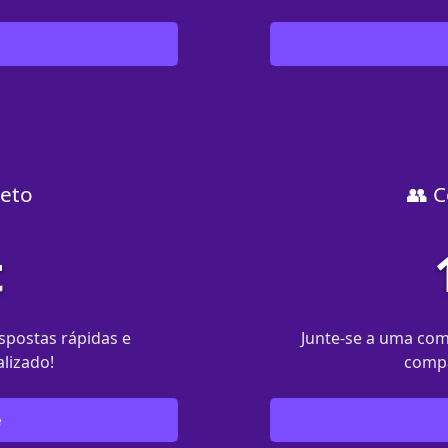
reto
👥 
t
espostas rápidas e
Junte-se a uma com
lizado!
compa
e