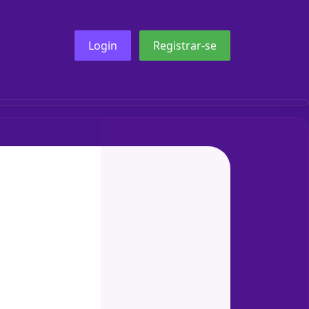
Login
Registrar-se