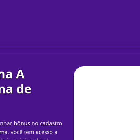
ma A
ma de
anhar bônus no cadastro
ma, você tem acesso a