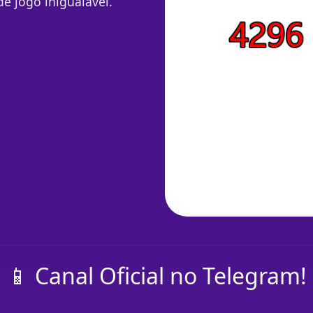
e jogo inigualável.
📱 Canal Oficial no Telegram!