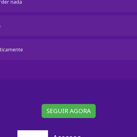
erder nada
a
aticamente
SEGUIR AGORA