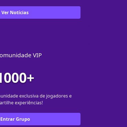
Ver Notícias
Comunidade VIP
1000+
unidade exclusiva de jogadores e
rtilhe experiências!
Entrar Grupo