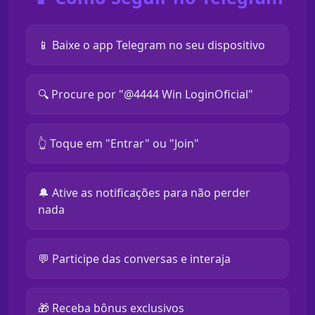
📱 Baixe o app Telegram no seu dispositivo
🔍 Procure por "@4444 Win LoginOficial"
👆 Toque em "Entrar" ou "Join"
🔔 Ative as notificações para não perder
nada
💬 Participe das conversas e interaja
🎁 Receba bônus exclusivos