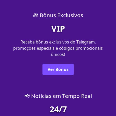
🎁 Bônus Exclusivos
VIP
Receba bônus exclusivos do Telegram,
promoções especiais e códigos promocionais
únicos!
Ver Bônus
📢 Notícias em Tempo Real
24/7