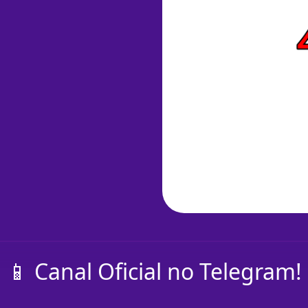
📱 Canal Oficial no Telegram!