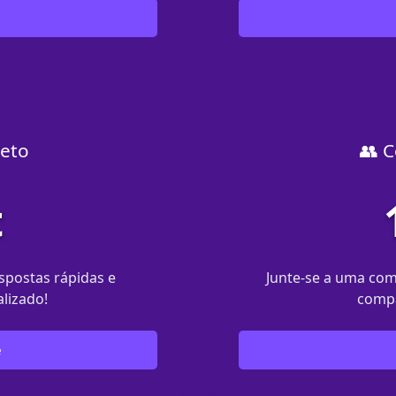
reto
👥 
t
espostas rápidas e
Junte-se a uma com
lizado!
compa
e