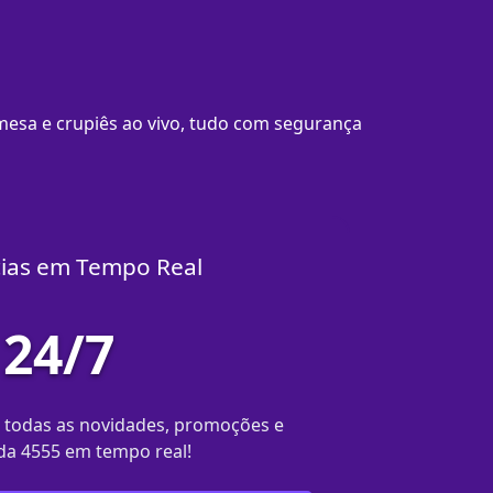
 mesa e crupiês ao vivo, tudo com segurança
cias em Tempo Real
24/7
e todas as novidades, promoções e
da 4555 em tempo real!