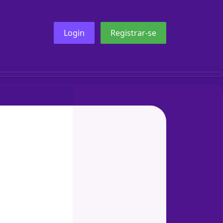
Login
Registrar-se