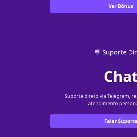
Ver Bônus
💬 Suporte Di
Cha
Suporte direto via Telegram, r
atendimento persona
Falar Suport