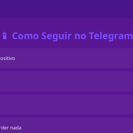
📱 Como Seguir no Telegram
ositivo
erder nada