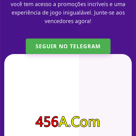
você tem acesso a promoções incríveis e uma
experiência de jogo inigualável. Junte-se aos
vencedores agora!
SEGUIR NO TELEGRAM